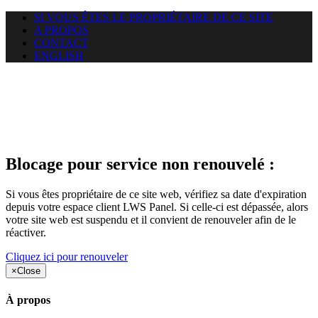
SI VOUS ÊTES LE PROPRIÉTAIRE DE CE SITE
A PROPOS
CONTACT
ENGLISH
Le site web adeni.org auquel
vous essayez d’accéder est
suspendu
Blocage pour service non renouvelé :
Si vous êtes propriétaire de ce site web, vérifiez sa date d'expiration
depuis votre espace client LWS Panel. Si celle-ci est dépassée, alors
votre site web est suspendu et il convient de renouveler afin de le
réactiver.
Cliquez ici pour renouveler
×
Close
À propos